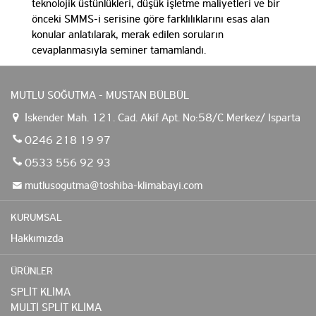
teknolojik üstünlükleri, düşük işletme maliyetleri ve bir
önceki SMMS-i serisine göre farklılıklarını esas alan
konular anlatılarak, merak edilen soruların
cevaplanmasıyla seminer tamamlandı.
MUTLU SOĞUTMA - MUSTAN BÜLBÜL
İskender Mah. 121. Cad. Akif Apt. No:58/C Merkez/ Isparta
0246 218 19 97
0533 556 92 93
mutlusogutma@toshiba-klimabayi.com
KURUMSAL
Hakkımızda
ÜRÜNLER
SPLİT KLİMA
MULTİ SPLİT KLİMA